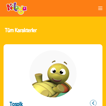
Tüm Karakterler
Tospik