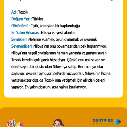
Adı :
Tospik
Doğum Yeri :
Türkiye
Görünümü :
Tatlı, konuşkan bir kaplumbağa
En Yakın Arkadaşı :
Niloya ve yeşil alanlar
Sevdikleri :
Nehirde yüzmek, oyun oynamak ve uyumak
Sevmedikleri :
Niloya’nın onu boyamasından pek hoşlanmıyor.
Niloya’nın neşeli cıvıltılarının hemen yanında yaşamayı seven
Tospik kendini çok şanslı hissediyor. Çünkü onu çok seven ve
önemseyen bir dostu olan Niloya’ya sahip. Beraber şarkılar
söylüyor, oyunlar oynuyor, nehirde yüzüyorlar. Niloya’nın hızına
yetişmek zor olsa da Tospik ona yetişmek için elinden geleni
yapıyor. En yakın dostunu asla yalnız bırakmıyor.