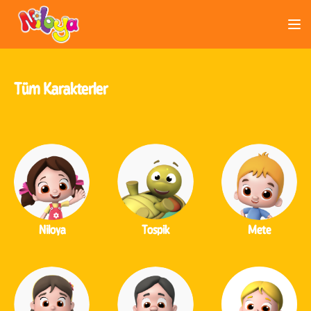
Tüm Karakterler
Niloya
Tospik
Mete