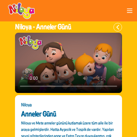
Niloya -
Anneler Günü
Niloya
Anneler Günü
Niloya ve Mete anneler gününü kutlamak üzere tüm aile ile bir
araya gelmişlerdir. Hatta Ayşecik ve Tospik de vardır. Yapılan
sevgi gösterilerinden anne ve Fatoş Teyze duygulanmış, çok