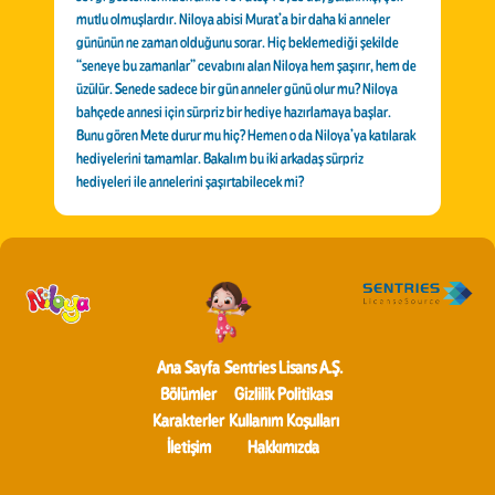
mutlu olmuşlardır. Niloya abisi Murat’a bir daha ki anneler
gününün ne zaman olduğunu sorar. Hiç beklemediği şekilde
“seneye bu zamanlar” cevabını alan Niloya hem şaşırır, hem de
üzülür. Senede sadece bir gün anneler günü olur mu? Niloya
bahçede annesi için sürpriz bir hediye hazırlamaya başlar.
Bunu gören Mete durur mu hiç? Hemen o da Niloya’ya katılarak
hediyelerini tamamlar. Bakalım bu iki arkadaş sürpriz
hediyeleri ile annelerini şaşırtabilecek mi?
Ana Sayfa
Sentries Lisans A.Ş.
Bölümler
Gizlilik Politikası
Karakterler
Kullanım Koşulları
İletişim
Hakkımızda