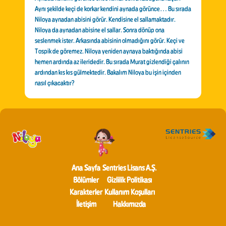
Aynı şekilde keçi de korkar kendini aynada görünce… Bu sırada
Niloya aynadan abisini görür. Kendisine el sallamaktadır.
Niloya da aynadan abisine el sallar. Sonra dönüp ona
seslenmek ister. Arkasında abisinin olmadığını görür. Keçi ve
Tospik de göremez. Niloya yeniden aynaya baktığında abisi
hemen ardında az ileridedir. Bu sırada Murat gizlendiği çalının
ardından kıs kıs gülmektedir. Bakalım Niloya bu işin içinden
nasıl çıkacaktır?
Ana Sayfa
Sentries Lisans A.Ş.
Bölümler
Gizlilik Politikası
Karakterler
Kullanım Koşulları
İletişim
Hakkımızda