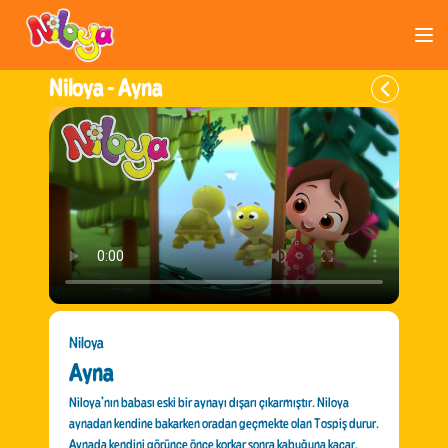
Niloya -
Ayna
Niloya
Ayna
Niloya’nın babası eski bir aynayı dışarı çıkarmıştır. Niloya
aynadan kendine bakarken oradan geçmekte olan Tospiş durur.
Aynada kendini görünce önce korkar sonra kabuğuna kaçar.