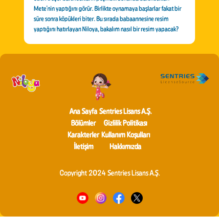
Mete'nin yaptığını görür. Birlikte oynamaya başlarlar fakat bir
süre sonra köpükleri biter. Bu sırada babaannesine resim
yaptığını hatırlayan Niloya, bakalım nasıl bir resim yapacak?
Ana Sayfa
Sentries Lisans A.Ş.
Bölümler
Gizlilik Politikası
Karakterler
Kullanım Koşulları
İletişim
Hakkımızda
Copyright 2024 Sentries Lisans A.Ş.