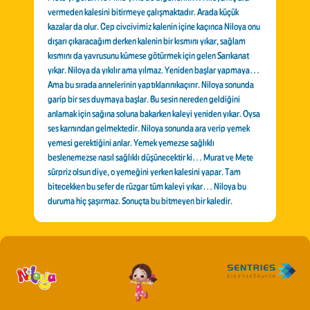
vermeden kalesini bitirmeye çalışmaktadır. Arada küçük
kazalar da olur. Cep civcivimiz kalenin içine kaçınca Niloya onu
dışarı çıkaracağım derken kalenin bir kısmını yıkar, sağlam
kısmını da yavrusunu kümese götürmek için gelen Sarıkanat
yıkar. Niloya da yıkılır ama yılmaz. Yeniden başlar yapmaya…
Ama bu sırada annelerinin yaptıklarınıkaçırır. Niloya sonunda
garip bir ses duymaya başlar. Bu sesin nereden geldiğini
anlamak için sağına soluna bakarken kaleyi yeniden yıkar. Oysa
ses karnından gelmektedir. Niloya sonunda ara verip yemek
yemesi gerektiğini anlar. Yemek yemezse sağlıklı
beslenemezse nasıl sağlıklı düşünecektir ki… Murat ve Mete
sürpriz olsun diye, o yemeğini yerken kalesini yapar. Tam
bitecekken bu sefer de rüzgar tüm kaleyi yıkar… Niloya bu
duruma hiç şaşırmaz. Sonuçta bu bitmeyen bir kaledir.