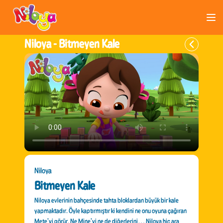
Niloya -
Bitmeyen Kale
Niloya
Bitmeyen Kale
Niloya evlerinin bahçesinde tahta bloklardan büyük bir kale
yapmaktadır. Öyle kaptırmıştır ki kendini ne onu oyuna çağıran
Mete’yi görür. Ne Mine’yi ne de diğerlerini… Niloya hiç ara