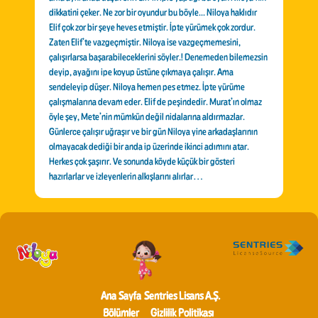
dikkatini çeker. Ne zor bir oyundur bu böyle... Niloya haklıdır
Elif çok zor bir şeye heves etmiştir. İpte yürümek çok zordur.
Zaten Elif’te vazgeçmiştir. Niloya ise vazgeçmemesini,
çalışırlarsa başarabileceklerini söyler.! Denemeden bilemezsin
deyip, ayağını ipe koyup üstüne çıkmaya çalışır. Ama
sendeleyip düşer. Niloya hemen pes etmez. İpte yürüme
çalışmalarına devam eder. Elif de peşindedir. Murat’ın olmaz
öyle şey, Mete’nin mümkün değil nidalarına aldırmazlar.
Günlerce çalışır uğraşır ve bir gün Niloya yine arkadaşlarının
olmayacak dediği bir anda ip üzerinde ikinci adımını atar.
Herkes çok şaşırır. Ve sonunda köyde küçük bir gösteri
hazırlarlar ve izleyenlerin alkışlarını alırlar…
Ana Sayfa
Sentries Lisans A.Ş.
Bölümler
Gizlilik Politikası