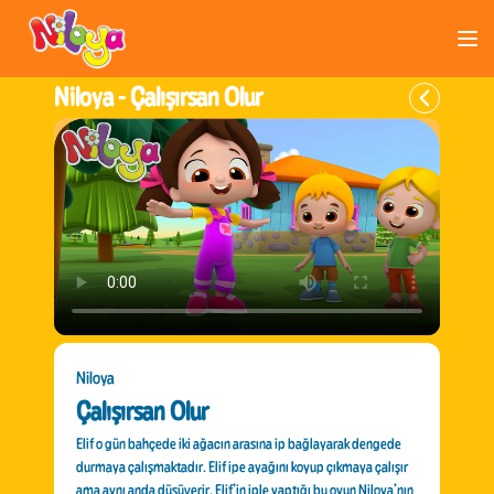
Niloya -
Çalışırsan Olur
Niloya
Çalışırsan Olur
Elif o gün bahçede iki ağacın arasına ip bağlayarak dengede
durmaya çalışmaktadır. Elif ipe ayağını koyup çıkmaya çalışır
ama aynı anda düşüverir. Elif’in iple yaptığı bu oyun Niloya’nın