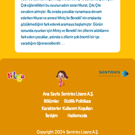
Çok eğlendikleri bu oyunun adını soran Murat, Çıkı Çıkı
cevabını almıştır. Bu sırada çocuklar oynamaya devam
ederken Murat ve annesi Miniş ile Benekli’nin ortalarda
gözükmediğini fark ederek aramaya başlamıştır. Günün
sonunda oyunları için Miniş ve Benekli’nin zillerini aldıklarını
fark eden çocuklar, aslında o zillerin çok önemli bir işe
yaradığını öğreneceklerdir…
Ana Sayfa
Sentries Lisans A.Ş.
Bölümler
Gizlilik Politikası
Karakterler
Kullanım Koşulları
İletişim
Hakkımızda
Copyright 2024 Sentries Lisans A.Ş.