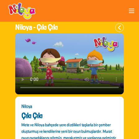
Niloya -
Çıkı Çıkı
Niloya
Çıkı Çıkı
Mete ve Niloya bahçede yere dizdikleri taşlarla bir çember
oluşturmuş ve kendilerine yeni bir oyun bulmuşlardır. Murat
oyun oynadıklarını görmüş, merak etmiş ve yanlarına gelmiştir.