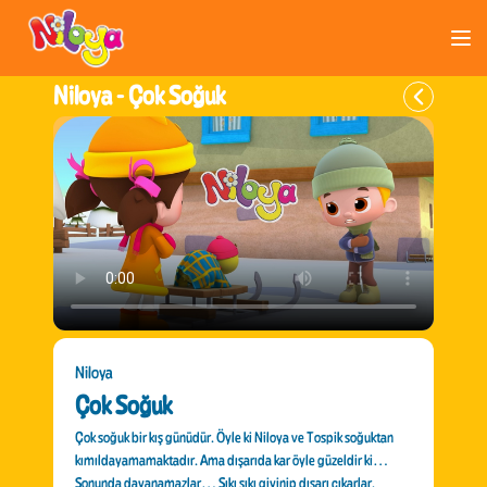
Niloya -
Çok Soğuk
Niloya
Çok Soğuk
Çok soğuk bir kış günüdür. Öyle ki Niloya ve Tospik soğuktan
kımıldayamamaktadır. Ama dışarıda kar öyle güzeldir ki…
Sonunda dayanamazlar… Sıkı sıkı giyinip dışarı çıkarlar.