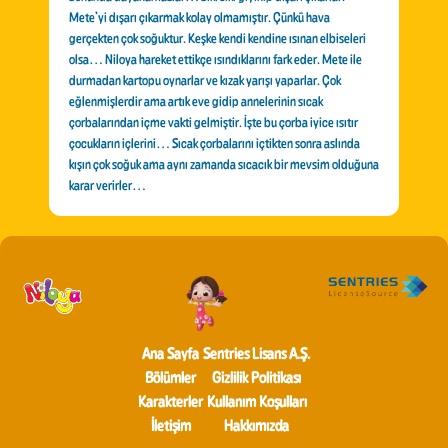
Mete’yi dışarı çıkarmak kolay olmamıştır. Çünkü hava
gerçekten çok soğuktur. Keşke kendi kendine ısınan elbiseleri
olsa… Niloya hareket ettikçe ısındıklarını fark eder. Mete ile
durmadan kartopu oynarlar ve kızak yarışı yaparlar. Çok
eğlenmişlerdir ama artık eve gidip annelerinin sıcak
çorbalarından içme vakti gelmiştir. İşte bu çorba iyice ısıtır
çocukların içlerini… Sıcak çorbalarını içtikten sonra aslında
kışın çok soğuk ama aynı zamanda sıcacık bir mevsim olduğuna
karar verirler…
Ana Sayfa
Sentries Lisans A.Ş.
Bölümler
Gizlilik Politikası
Karakterler
Kullanım Koşulları
İletişim
Hakkımızda