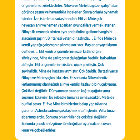
origamileri dizmektedirler. Niloya ve Mete bu güzel çalışmaları
görünce şaşırır ve hayranlıkla incelerler. Sonra onlarla oynamak
isterler. İzin isterler arkadaşlarından. Elif ve Mine çok
heyecanlanır ve hemen yaptıkları oyuncakları vermek isterler.
Niloya iki oyuncak birden aynı anda önüne gelince hangisini
alacağını şaşırır. Bir tanesi yeterlidir aslında… Elif de Mine de
kendi yaptığı çalışmanın alınmasını ister. Başlarlar yaptıklarını
övmeye… Elif kendi origamilerinin özel katlandığını
söyleyince, Mine de atılır; onun da kağıtları özeldir, bakkaldan
almıştır. Elif origamilerinin üstüne çiçek çizmiştir. Çok
sevimlidir. Mine de imzasını atmıştır. Çok özeldir. Bu tatlı yarışı
Niloya ve Mete şaşkınlıkla izler. En sonunda Niloya henüz
katlanmamış olan kağıdı alır ve kendisi katlayıp bir uçak yapar.
Çok özel değildir. Dünyanın en sıradan kağıt uçağıdır ama
seçmesi kolaydır. Bu sebeple bununla oynayacaktır. Mete de
bu fikri sever. Elif ve Mine birbirlerine bakıp yaptıklarına
gülerler. Aslında sadece şakalaşmak istemişlerdir. Ama biraz
abartmışlardır. Sonuçta onlarınkiler de çok özel değildir.
Sonunda çocuklar özgürce tüm kağıttan oyuncaklarla oyun
kurar ve çok eğlenirler.