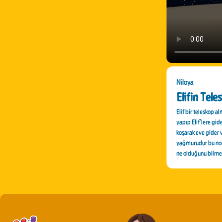
Niloya
Elifin Tele
Elif bir teleskop a
yapıp Elif’lere gid
koşarak eve gider v
yağmurudur bu nor
ne olduğunu bilmek