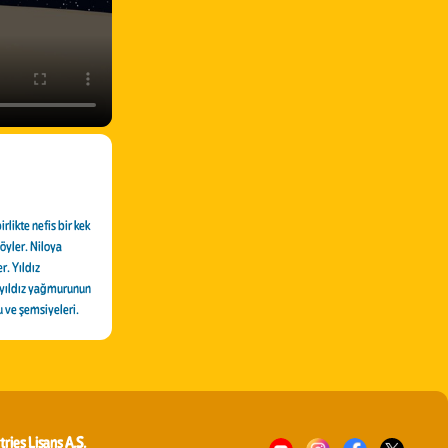
rlikte nefis bir kek
öyler. Niloya
r. Yıldız
 yıldız yağmurunun
 ve şemsiyeleri.
tries Lisans A.Ş.