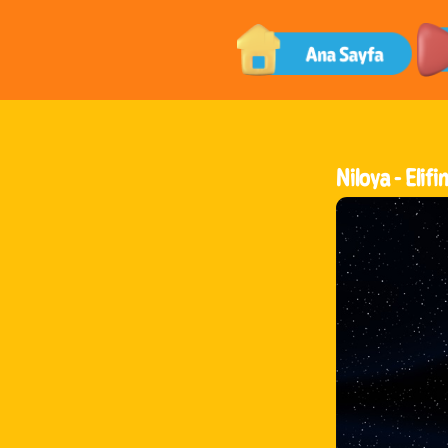
Niloya -
Elifi