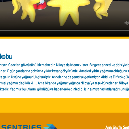
skobu
lmıştır. Geceleri gökyüzünü izlemektedir. Niloya da izlemek ister. Bir gece annesi ve abisiyle bi
erler. O gün şanslarına çok fazla yıldız kayar gökyüzünde. Anneleri yıldız yağmuru olduğunu s
e gelir. Üstüne yağmurluk giymiştir. Annelerine de şemsiye getirmiştir. Abisi ve Elif çok güle
mal yağmur değildir ki… Ama biranda yağmur yağınca Niloya’ya teşekkür ederler. Niloya
tedir. Yağmur bulutlarını gördüğü ve haberlerde dinlediği için almıştır aslında yağmurluğu
Ana Sayfa
Sen