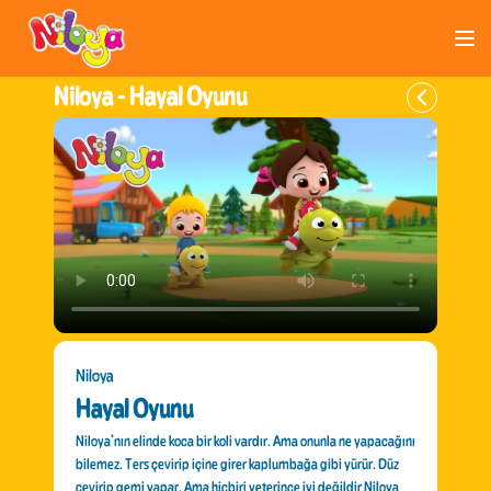
Niloya -
Hayal Oyunu
Niloya
Hayal Oyunu
Niloya’nın elinde koca bir koli vardır. Ama onunla ne yapacağını
bilemez. Ters çevirip içine girer kaplumbağa gibi yürür. Düz
çevirip gemi yapar. Ama hiçbiri yeterince iyi değildir Niloya