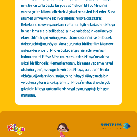
için. Bu kartonla başka bir şey yapmalıdır. Elif ve Mine’nin
yanına gelen Niloya, ellerindeki güzel bebekleri fark eder. Buna
rağmen Elif ve Mine sıkılıyor gibidir. Niloya çok şaşırır.
Bebeklerle ne oynayacaklarını bilememiştir arkadaşları. Niloya
hemen kırmızı elbiseli bebeği alır ve bu bebeğin kendine yeşil
elbise dikmek için kumaşçıya gittiğini diğerinin ise bir böcek
doktoru olduğunu söyler. Ama durun der birlikte film izlemeye
gidecekler önce… Niloya bu kadar şeyi nereden ve nasıl
bulmaktadır? Elif ve Mine çok merak eder. Niloya’nın aklına
güzel bir fikir gelir. Hemen kartonunu bir masa yapar ve hayal
okuluma gelin, size öğreteyim der. Niloya, bulutların harita
olduğu, ağaçların konuştuğu, zengin hayal dünyasında bir
yolculuğa çıkarır arkadaşlarını… Niloya’nın hayal okulu çok
güzeldir. Niloya kartonu ile bir hayal oyunu yaptığı için aşırı
mutludur.