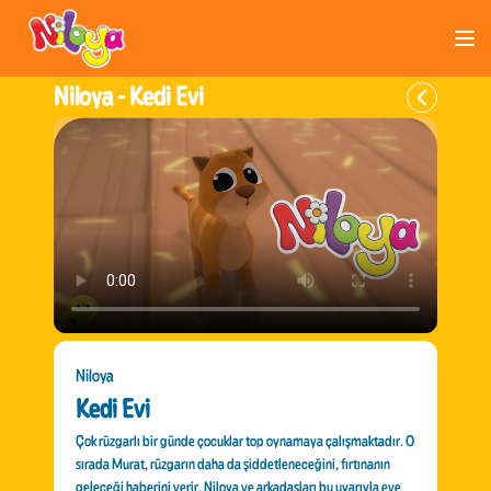
Niloya -
Kedi Evi
Niloya
Kedi Evi
Çok rüzgarlı bir günde çocuklar top oynamaya çalışmaktadır. O
sırada Murat, rüzgarın daha da şiddetleneceğini, fırtınanın
geleceği haberini verir. Niloya ve arkadaşları bu uyarıyla eve