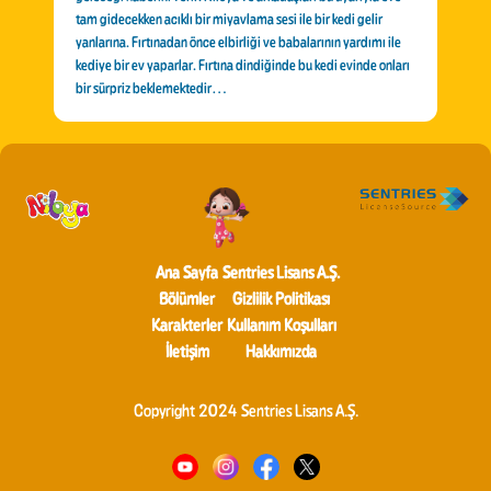
tam gidecekken acıklı bir miyavlama sesi ile bir kedi gelir
yanlarına. Fırtınadan önce elbirliği ve babalarının yardımı ile
kediye bir ev yaparlar. Fırtına dindiğinde bu kedi evinde onları
bir sürpriz beklemektedir…
Ana Sayfa
Sentries Lisans A.Ş.
Bölümler
Gizlilik Politikası
Karakterler
Kullanım Koşulları
İletişim
Hakkımızda
Copyright 2024 Sentries Lisans A.Ş.