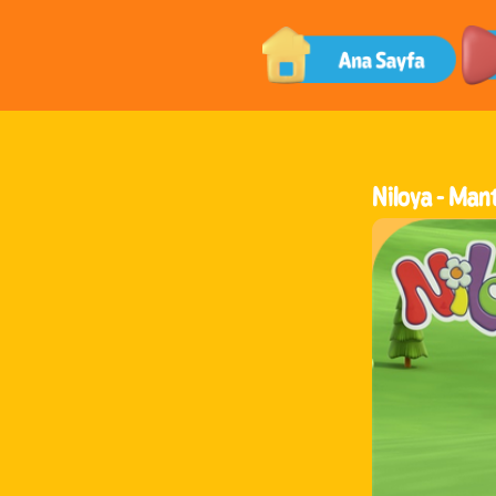
Niloya -
Mant