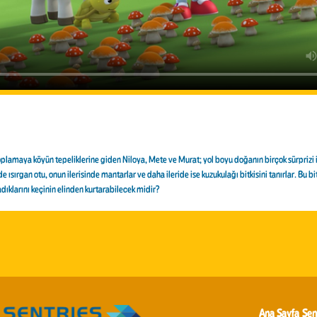
 toplamaya köyün tepeliklerine giden Niloya, Mete ve Murat; yol boyu doğanın birçok sürprizi il
de ısırgan otu, onun ilerisinde mantarlar ve daha ileride ise kuzukulağı bitkisini tanırlar. Bu bi
dıklarını keçinin elinden kurtarabilecek midir?
Ana Sayfa
Sen