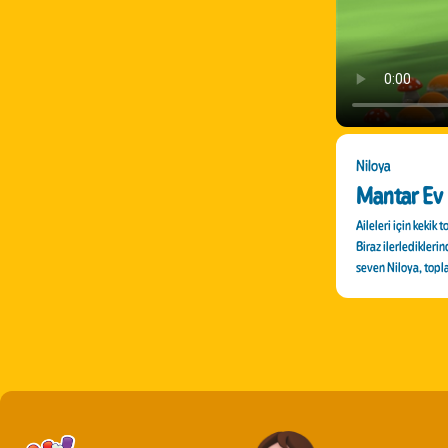
Niloya
Mantar Ev
Aileleri için kekik
Biraz ilerlediklerin
seven Niloya, topla