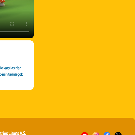
e karşılaşırlar.
tkinin tadını çok
tries Lisans A.Ş.