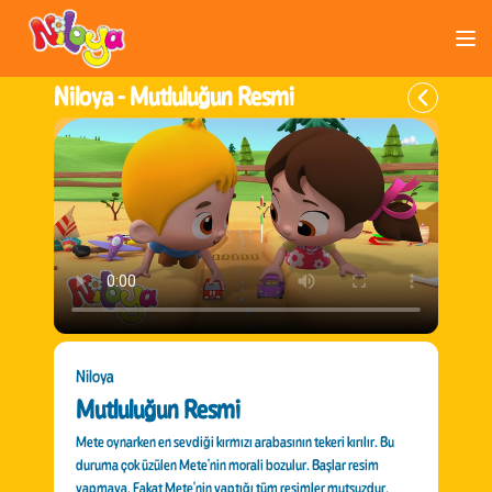
Niloya -
Mutluluğun Resmi
Niloya
Mutluluğun Resmi
Mete oynarken en sevdiği kırmızı arabasının tekeri kırılır. Bu
duruma çok üzülen Mete'nin morali bozulur. Başlar resim
yapmaya. Fakat Mete'nin yaptığı tüm resimler mutsuzdur.