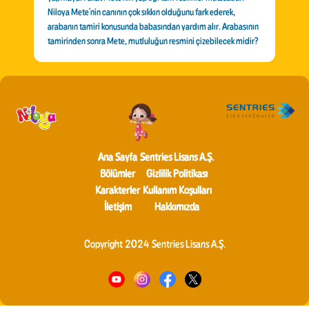
Niloya Mete'nin canının çok sıkkın olduğunu fark ederek,
arabanın tamiri konusunda babasından yardım alır. Arabasının
tamirinden sonra Mete, mutluluğun resmini çizebilecek midir?
Ana Sayfa
Sentries Lisans A.Ş.
Bölümler
Gizlilik Politikası
Karakterler
Kullanım Koşulları
İletişim
Hakkımızda
Copyright 2024 Sentries Lisans A.Ş.