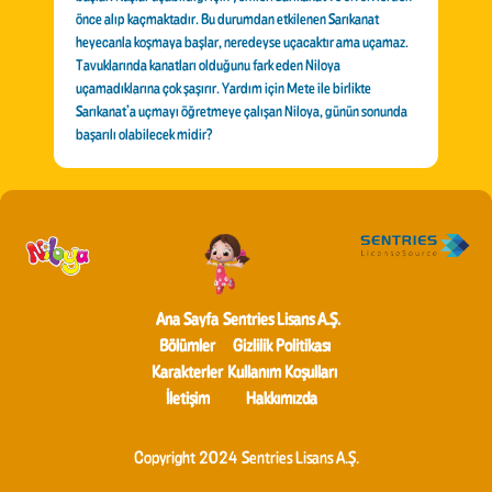
önce alıp kaçmaktadır. Bu durumdan etkilenen Sarıkanat
heyecanla koşmaya başlar, neredeyse uçacaktır ama uçamaz.
Tavuklarında kanatları olduğunu fark eden Niloya
uçamadıklarına çok şaşırır. Yardım için Mete ile birlikte
Sarıkanat’a uçmayı öğretmeye çalışan Niloya, günün sonunda
başarılı olabilecek midir?
Ana Sayfa
Sentries Lisans A.Ş.
Bölümler
Gizlilik Politikası
Karakterler
Kullanım Koşulları
İletişim
Hakkımızda
Copyright 2024 Sentries Lisans A.Ş.