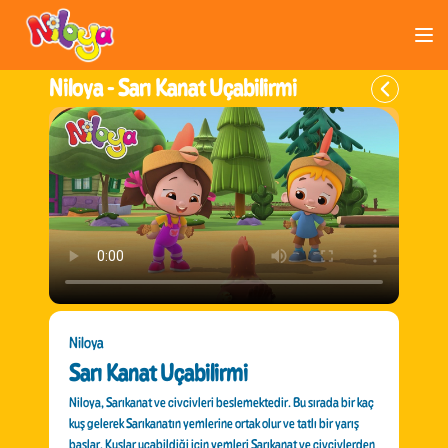
Niloya -
Sarı Kanat Uçabilirmi
Niloya
Sarı Kanat Uçabilirmi
Niloya, Sarıkanat ve civcivleri beslemektedir. Bu sırada bir kaç
kuş gelerek Sarıkanatın yemlerine ortak olur ve tatlı bir yarış
başlar. Kuşlar uçabildiği için yemleri Sarıkanat ve civcivlerden