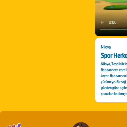
Niloya
Spor Herke
Niloya, Tospik ile 
Babaanneye vardıkl
koyar. Babaannenin
yürümeye. Bir sağ 
günden güne açılır,
çocukları katılmışt