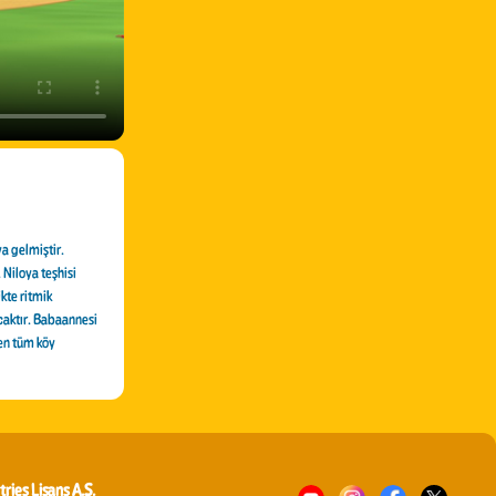
ya gelmiştir.
Niloya teşhisi
kte ritmik
caktır. Babaannesi
ken tüm köy
tries Lisans A.Ş.