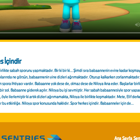
s İçindir
birlikte sabah sporunu yapmaktadır. Bir ki bir ki... Şimdi sıra babaannenin evine kadar koşma
arında ne görsün, babaannenin yine dizleri ağrımaktadır. Oturup kalkarken zorlanmaktadır. 
 spora ihtiyacı vardır. Babaanne yok dese de, olmaz dese de Niloya ikna eder. Başlarlar birli
bir sol. Babaanne giderek açılır. Niloya bu işi sevmiştir. Her sabah babaannesiyle spor yapa
 öyle ilerlemiştir ki artık dizleri ağrımamakta, Niloya ile birlikte koşmaktadır. Mete, Elif der
ır bu etkinliğe. Niloya spor konusunda haklıdır. Spor herkes içindir. Babaanneler için de...
Ana Sayfa
Sen