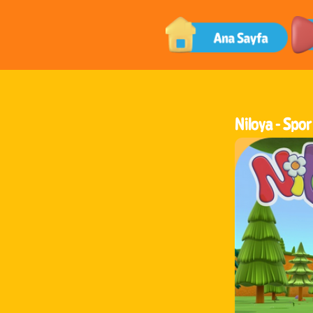
Niloya -
Spor 