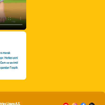
ını merak
şır. Herkes yeni
i Cem ve sevimli
tavşandan Tospik
tries Lisans A.Ş.