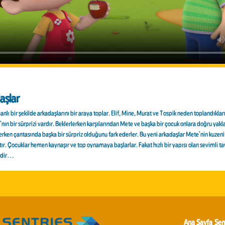
aşlar
nlı bir şekilde arkadaşlarını bir araya toplar. Elif, Mine, Murat ve Tospik neden toplandıklar
nın bir sürprizi vardır. Beklerlerken karşılarından Mete ve başka bir çocuk onlara doğru yakla
rken çantasında başka bir sürpriz olduğunu fark ederler. Bu yeni arkadaşlar Mete’nin kuzen
tır. Çocuklar hemen kaynaşır ve top oynamaya başlarlar. Fakat hızlı bir yapısı olan sevimli 
ldir…
Ana Sayfa
Sen