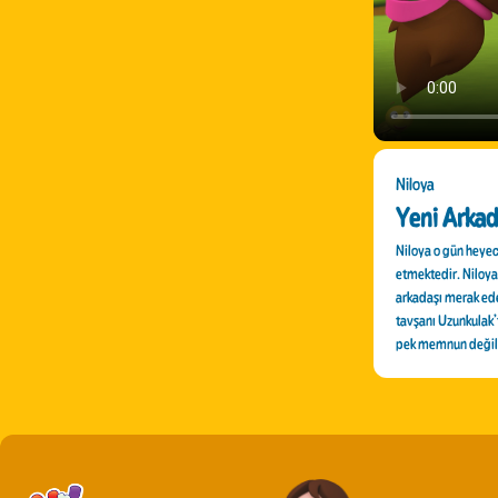
Niloya
Yeni Arkad
Niloya o gün heyeca
etmektedir. Niloya’
arkadaşı merak ede
tavşanı Uzunkulak’
pek memnun deği